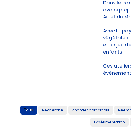
Dans le cad
avons propo
Air et du Mo
Avec la pay
végétales p
et un jeu 
enfants.
Ces ateliers
événement a
Tous
Recherche
chantier participatif
Réemp
Expérimentation