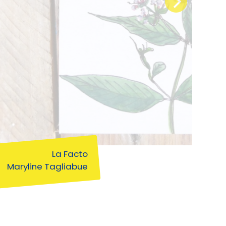
La Facto
Maryline Tagliabue