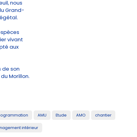
euil, nous
 du Grand-
végétal.
 espèces
ier vivant
pté aux
s de son
du Morillon.
rogrammation
AMU
Etude
AMO
chantier
agement intérieur