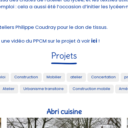
mploi : cela a aussi été l’occasion d’initier les lycéen
teliers Philippe Coudray pour le don de tissus.
, une vidéo du PPCM sur le projet à voir
ici
!
Projets
loi
Construction
Mobilier
atelier
Concertation
p
Atelier
Urbanisme transitoire
Construction mobile
Amén
Abri cuisine