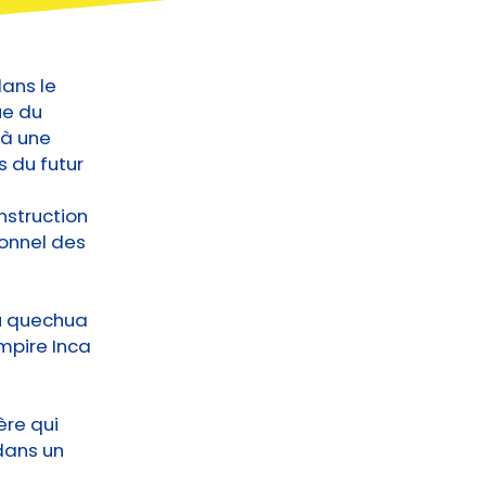
dans le
ue du
 à une
s du futur
nstruction
ionnel des
du quechua
empire Inca
u
ère qui
 dans un