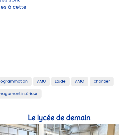
·nes à cette
rogrammation
AMU
Etude
AMO
chantier
agement intérieur
Le lycée de demain