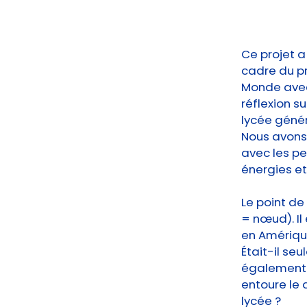
Ce projet a
cadre du pr
Monde avec 
réflexion su
lycée géné
Nous avons 
avec les pe
énergies et 
Le point de
= nœud). Il
en Amérique
Était-il se
également u
entoure le 
lycée ?