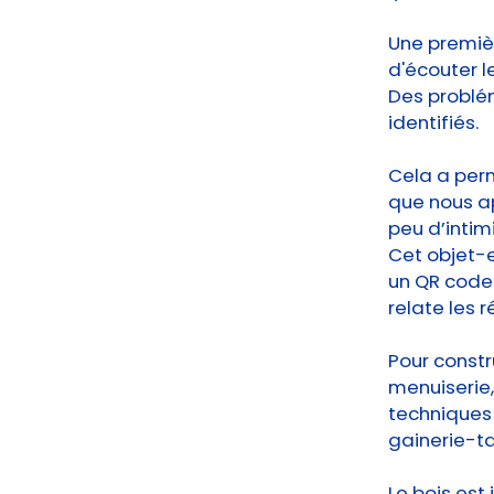
Une premièr
d'écouter l
Des problém
identifiés.
Cela a per
que nous ap
peu d’intimi
Cet objet-e
un QR code
relate les 
Pour constr
menuiserie,
techniques 
gainerie-ta
Le bois est 