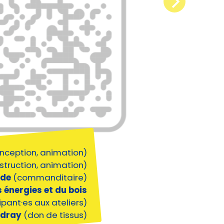
nception, animation)
struction, animation)
nde
(commanditaire)
 énergies et du bois
ipant·es aux ateliers)
udray
(don de tissus)