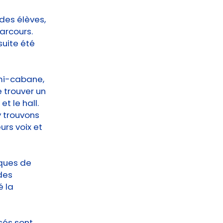
des élèves,
parcours.
suite été
 mi-cabane,
 trouver un
t le hall.
y trouvons
rs voix et
iques de
des
é la
isés sont