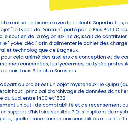
 été réalisé en binôme avec le collectif Superbrut·es, 
ojet "Le Lycée de Demain", porté par le Plus Petit Cirq
le soutien de la région IDF. Il s’agissait de contribuer
r le "lycée idéal" afin d’alimenter le cahier des charge
ral et technologique de Bagneux.
pour cela animé des ateliers de conception et de co
rsonnes concernées, les lycéen·nes, au Lycée profess
du bois Louis Blériot, à Suresnes.
 départ du projet est un objet mystérieux : le Quipu (
 était l’outil principal d’archivage de données dans l’
 du Sud, entre 1400 et 1532.
ulement un outil de comptabilité et de recensement o
n support d’histoire sensible ? En s’inspirant du myst
quipu, quelle place donner aux sensibilités et au récit