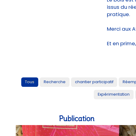
issus du rée
pratique.
Merci aux A
Et en prime
Tous
Recherche
chantier participatif
Réemp
Expérimentation
Publication