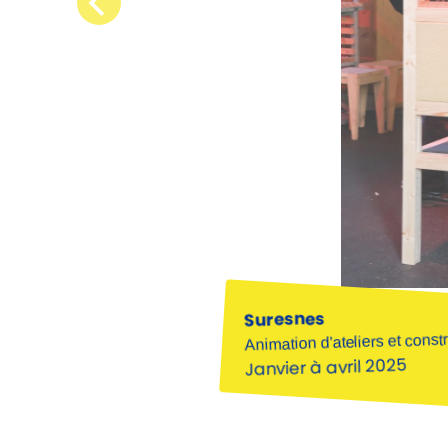
Suresnes
Animation d'ateliers et const
Janvier à avril 2025