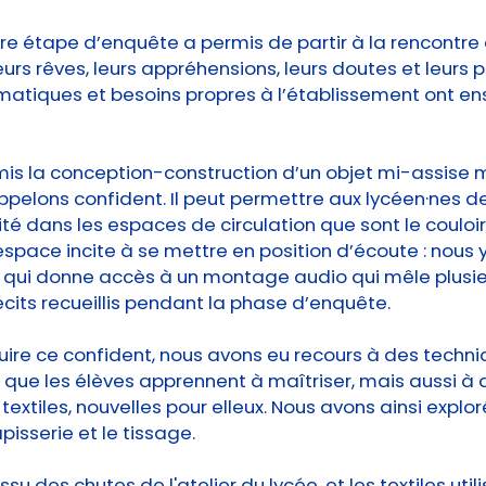
e étape d’enquête a permis de partir à la rencontre 
eurs rêves, leurs appréhensions, leurs doutes et leurs 
atiques et besoins propres à l’établissement ont en
mis la conception-construction d’un objet mi-assise
pelons confident. Il peut permettre aux lycéen·nes de
té dans les espaces de circulation que sont le couloir e
space incite à se mettre en position d’écoute : nous 
 qui donne accès à un montage audio qui mêle plusieu
récits recueillis pendant la phase d’enquête.
uire ce confident, nous avons eu recours à des techn
 que les élèves apprennent à maîtriser, mais aussi à 
textiles, nouvelles pour elleux. Nous avons ainsi explor
pisserie et le tissage.
issu des chutes de l'atelier du lycée, et les textiles util