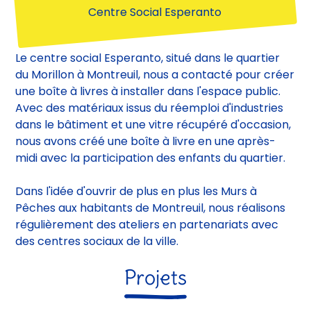
Dans l'idée d'ouvrir de plus en plus les Murs à
Pêches aux habitants de Montreuil, nous réalisons
régulièrement des ateliers en partenariats avec
des centres sociaux de la ville.
Projets
Tous
Recherche
chantier participatif
Réemploi
Construction
Mobilier
atelier
Concertation
programmation
AMU
Etude
AMO
chantier
Expérimentation
Atelier
Urbanisme transitoire
Construction mobile
Aménagement intérieur