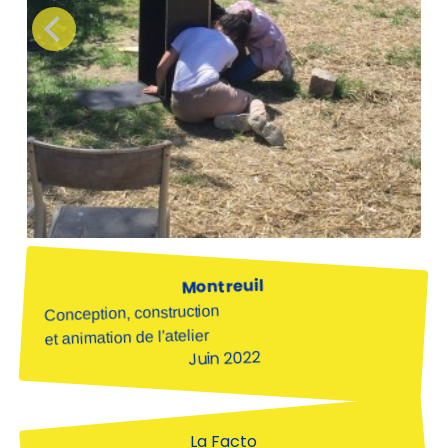
Montreuil
Conception, construction
et animation de l'atelier
Juin 2022
La Facto
Centre Social Esperanto
Le centre social Esperanto, situé dans le quartier
du Morillon à Montreuil, nous a contacté pour créer
une boîte à livres à installer dans l'espace public.
Avec des matériaux issus du réemploi d'industries
dans le bâtiment et une vitre récupéré d'occasion,
nous avons créé une boîte à livre en une après-
midi avec la participation des enfants du quartier.