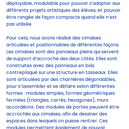
Pour cela, nous avons réalisé des cimaises
articulées et positionnables de différentes façons.
Les cimaises sont des panneaux pleins qui servent
de support d’accroche des deux côtés. Elles sont
construites avec des panneaux en bois
contreplaqué sur une structure en tasseaux. Elles
sont articulées par des charnières dégondables,
pour s’assembler et se défaire selon différentes
formes : modules simples, formes géométriques
fermées (triangles, carrés, hexagones), murs
accordéons. Des modules de portes peuvent être
accrochés aux cimaises, afin de dessiner des
espaces dans lesquels on puisse rentrer. Ces
modules permettent également de pouvoir
suspendre des œuvres. Des socles en bois sont
réalisés en plus, afin d'offrir une plus grande variété
de systèmes de présentation d’œuvres.
Au total, nous avons construit 45 panneaux, 10