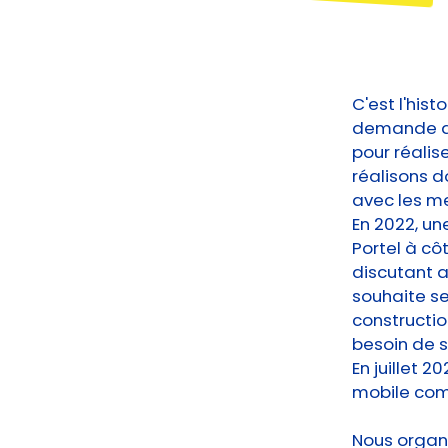
C'est l'hist
demande de
pour réalise
réalisons d
avec les me
En 2022, un
Portel à cô
discutant a
souhaite se 
constructio
besoin de so
En juillet 2
mobile co
Nous organi