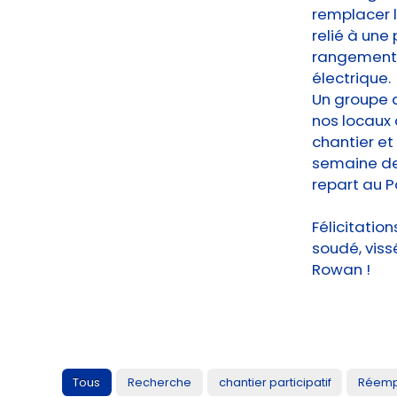
remplacer le
relié à une
rangements 
électrique.
Un groupe d
nos locaux 
chantier et 
semaine de 
repart au Po
Félicitatio
soudé, vissé
Rowan !
Tous
Recherche
chantier participatif
Réemp