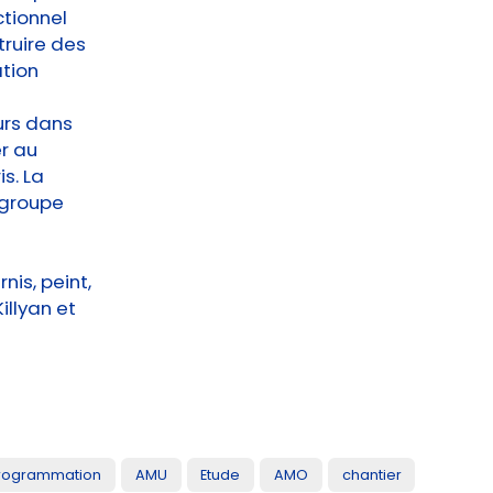
ctionnel
truire des
ation
urs dans
er au
is. La
e groupe
nis, peint,
Killyan et
rogrammation
AMU
Etude
AMO
chantier