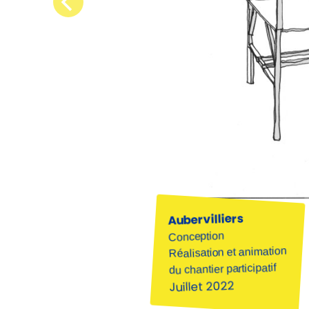
Aubervilliers
Conception
Réalisation et animation
du chantier participatif
Juillet 2022