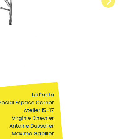
La Facto
Social Espace Carnot
Atelier 15-17
Virginie Chevrier
Antoine Dussolier
Maxime Gabillet