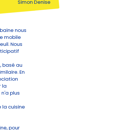
Simon Denise
Urbaine nous
e mobile
euil. Nous
ticipatif
t, basé au
milaire. En
ociation
 la
 n'a plus
e la cuisine
ine, pour