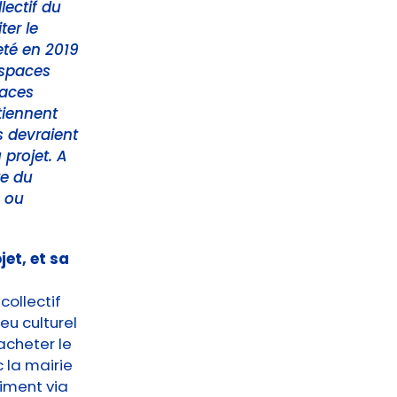
lectif du
ter le
eté en 2019
espaces
paces
tiennent
s devraient
projet. A
te du
s ou
jet, et sa
collectif
ieu culturel
acheter le
 la mairie
iment via