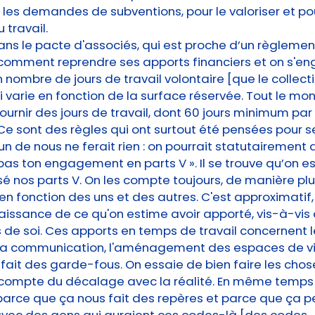
r les demandes de subventions, pour le valoriser et p
 travail.
ans le pacte d'associés, qui est proche d’un règlement
 comment reprendre ses apports financiers et on s'e
n nombre de jours de travail volontaire [que le colle
ui varie en fonction de la surface réservée. Tout le mo
urnir des jours de travail, dont 60 jours minimum par 
 sont des règles qui ont surtout été pensées pour se
un de nous ne ferait rien : on pourrait statutairement di
pas ton engagement en parts V ». Il se trouve qu’on es
sé nos parts V. On les compte toujours, de manière pl
en fonction des uns et des autres. C'est approximatif,
issance de ce qu'on estime avoir apporté, vis-à-vis
s de soi. Ces apports en temps de travail concernent l
, la communication, l'aménagement des espaces de vi
Ça fait des garde-fous. On essaie de bien faire les chos
 compte du décalage avec la réalité. En même temps 
parce que ça nous fait des repères et parce que ça 