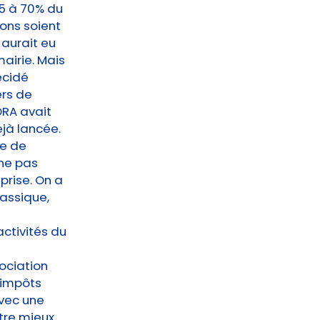
25 à 70% du
ons soient
 aurait eu
mairie. Mais
écidé
ers de
ORA avait
jà lancée.
ie de
ne pas
prise. On a
lassique,
activités du
ociation
s impôts
avec une
être mieux