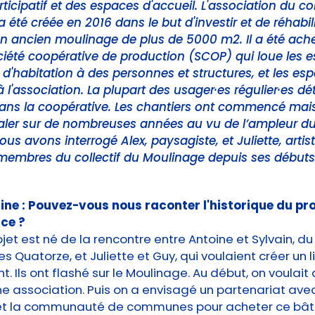
rticipatif et des espaces d'accueil. L'association du col
 été créée en 2016 dans le but d'investir et de réhabili
n ancien moulinage de plus de 5000 m2. Il a été ach
iété coopérative de production (SCOP) qui loue les 
et d'habitation à des personnes et structures, et les es
'association. La plupart des usager·es régulier·es dé
dans la coopérative. Les chantiers ont commencé mai
aler sur de nombreuses années au vu de l’ampleur du 
nous avons interrogé Alex, paysagiste, et Juliette, artis
 membres du collectif du Moulinage depuis ses début
ine : Pouvez-vous nous raconter l'historique du pro
ce ?
ojet est né de la rencontre entre Antoine et Sylvain, du 
s Quatorze, et Juliette et Guy, qui voulaient créer un l
. Ils ont flashé sur le Moulinage. Au début, on voulait 
ne association. Puis on a envisagé un partenariat avec
 et la communauté de communes pour acheter ce bât