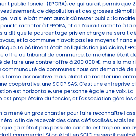
ment public foncier (EPORA), ce qui aurait permis que 
vestissement, de dépollution et des grosses démoliti
ge. Mais le bâtiment aurait dû rester public : la mairie
pour le racheter à l’EPORA, et on l’aurait racheté à la 
s a dit que le pourcentage pris en charge ne serait d
avaux, et la commune n’avait pas les moyens financi
isque. Le bâtiment était en liquidation judiciaire, l’EP
ne offre au tribunal de commerce. La machine était dé
 de faire une contre-offre à 200 000 €, mais la mair
 la communauté de communes nous ont demandé de 
s forme associative mais plutôt de monter une entre
ne coopérative, une SCOP SAS. C'est une entreprise c
tion est horizontale, une personne égale une voix. La
 est propriétaire du foncier, et l'association gère les 
n a mené un gros chantier pour faire reconnaître l'ass
énéral afin de recevoir des dons défiscalisés. Mais le
t que ça n’était pas possible car elle est trop en lien 
droit commercial. Si on était en SCIC ce serait peut-