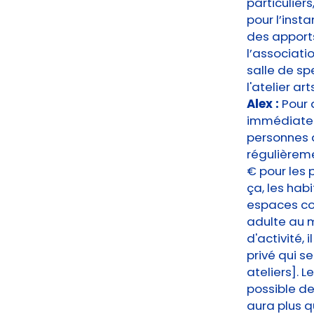
particulier
pour l’inst
des apports
l’associati
salle de sp
l'atelier ar
Alex :
Pour 
immédiateme
personnes q
régulièreme
€ pour les 
ça, les hab
espaces com
adulte au m
d'activité,
privé qui s
ateliers]. 
possible de
aura plus q