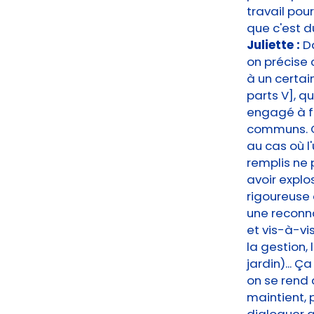
travail pou
que c'est du
Juliette :
D
on précise
à un certai
parts V], q
engagé à fo
communs. Ce
au cas où l'
remplis ne 
avoir explo
rigoureuse 
une reconna
et vis-à-vi
la gestion
jardin)... 
on se rend
maintient, 