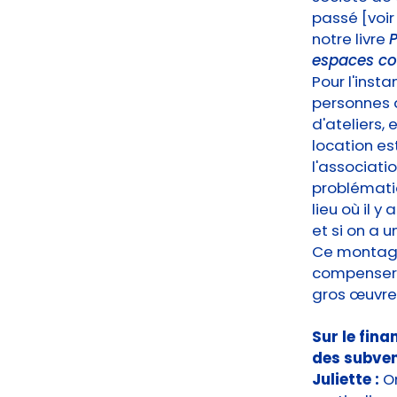
passé [voir 
notre livre
P
espaces col
Pour l'insta
personnes 
d'ateliers,
location es
l'associati
problématiq
lieu où il y
et si on a u
Ce montage 
compenser l
gros œuvre,
Sur le fina
des subven
Juliette :
O