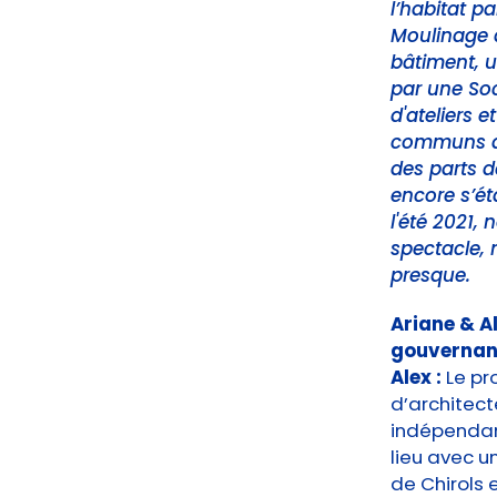
l’habitat pa
Moulinage a
bâtiment, u
par une Soc
d'ateliers 
communs à l
des parts 
encore s’ét
l'été 2021, 
spectacle,
presque.
Ariane & Al
gouvernan
Alex :
Le pr
d’architecte
indépendant
lieu avec u
de Chirols