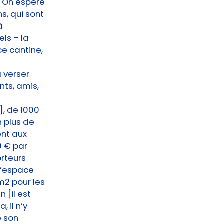
. On espère
s, qui sont
à
els – la
ce cantine,
à verser
nts, amis,
], de 1000
n plus de
ent aux
0 € par
orteurs
 d’espace
/m2 pour les
 [il est
 il n’y
e son