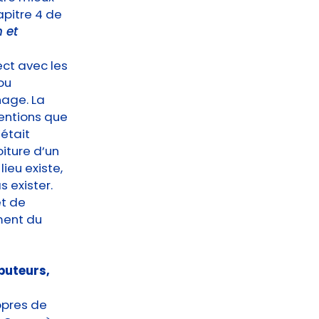
apitre 4 de
 et
rect avec les
ou
nage. La
ventions que
’était
iture d’un
lieu existe,
s exister.
et de
ment du
ibuteurs,
opres de