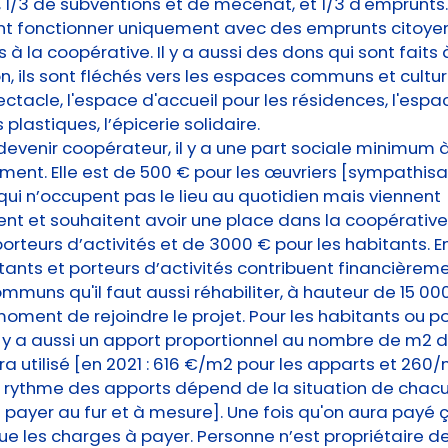
s, 1/3 de subventions et de mécénat, et 1/3 d'emprunts
ant fonctionner uniquement avec des emprunts citoyen
 à la coopérative. Il y a aussi des dons qui sont faits 
on, ils sont fléchés vers les espaces communs et cultur
ectacle, l'espace d'accueil pour les résidences, l'espa
ts plastiques, l’épicerie solidaire.
devenir coopérateur, il y a une part sociale minimum 
nt. Elle est de 500 € pour les œuvriers [sympathisa
ui n’occupent pas le lieu au quotidien mais viennent
nt et souhaitent avoir une place dans la coopérative
porteurs d’activités et de 3000 € pour les habitants. E
itants et porteurs d’activités contribuent financièrem
muns qu'il faut aussi réhabiliter, à hauteur de 15 00
oment de rejoindre le projet. Pour les habitants ou p
 il y a aussi un apport proportionnel au nombre de m2
era utilisé [en 2021 : 616 €/m2 pour les apparts et 260
Le rythme des apports dépend de la situation de chacun
 payer au fur et à mesure]. Une fois qu'on aura payé ça,
ue les charges à payer. Personne n’est propriétaire d