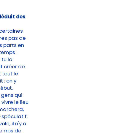
 déduit des
 certaines
res pas de
s parts en
e temps
tu la
it créer de
t tout le
 : on y
ébut,
 gens qui
ivre le lieu
 marchera,
-spéculatif.
le, il n'y a
 temps de