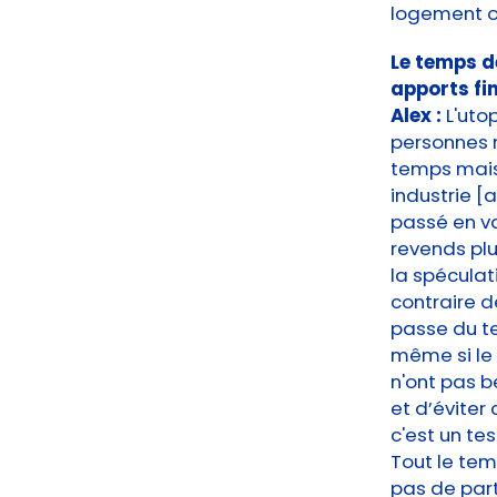
logement ou
Le temps de
apports fi
Alex :
L'uto
personnes 
temps mais 
industrie [
passé en v
revends plus
la spéculati
contraire d
passe du te
même si le 
n'ont pas b
et d’éviter
c'est un tes
Tout le tem
pas de par