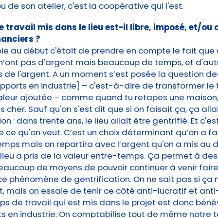
 de son atelier, c'est la coopérative qui l'est.
 travail mis dans le lieu est-il libre, imposé, et/ou
nanciers ?
pie au début c'était de prendre en compte le fait que
n’ont pas d'argent mais beaucoup de temps, et d'aut
de l'argent. A un moment s’est posée la question de
apports en industrie] – c'est-à-dire de transformer l
aleur ajoutée – comme quand tu retapes une maison, 
 cher. Sauf qu'on s'est dit que si on faisait ça, ça alla
on : dans trente ans, le lieu allait être gentrifié. Et c'es
e ce qu'on veut. C’est un choix déterminant qu’on a fait
mps mais on repartira avec l’argent qu'on a mis au d
lieu a pris de la valeur entre-temps. Ça permet à des
eaucoup de moyens de pouvoir continuer à venir faire v
 ce phénomène de gentrification. On ne sait pas si ça
t, mais on essaie de tenir ce côté anti-lucratif et anti
ps de travail qui est mis dans le projet est donc bénévo
ts en industrie. On comptabilise tout de même notre