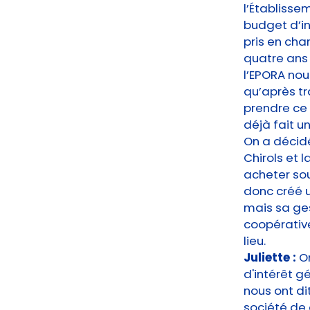
l’Établisse
budget d’in
pris en char
quatre ans 
l’EPORA nou
qu’après tr
prendre ce r
déjà fait u
On a décidé
Chirols et
acheter sou
donc créé u
mais sa ges
coopérative
lieu.
Juliette :
O
d'intérêt g
nous ont di
société de 