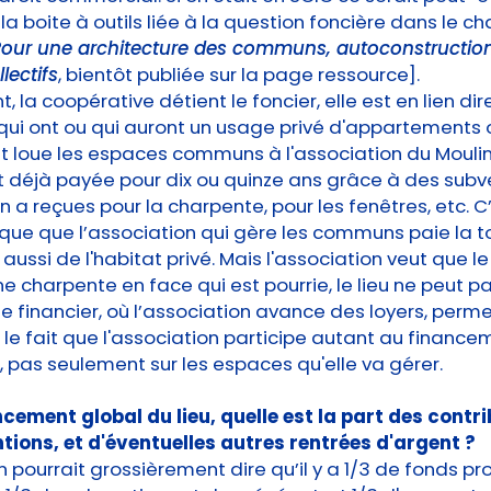
la boite à outils liée à la question foncière dans le ch
our une architecture des communs, autoconstruction
lectifs
, bientôt publiée sur la page ressource].
nt, la coopérative détient le foncier, elle est en lien di
qui ont ou qui auront un usage privé d'appartements 
 et loue les espaces communs à l'association du Mouli
t déjà payée pour dix ou quinze ans grâce à des sub
on a reçues pour la charpente, pour les fenêtres, etc. C
ue que l’association qui gère les communs paie la to
 a aussi de l'habitat privé. Mais l'association veut que le 
ne charpente en face qui est pourrie, le lieu ne peut pa
financier, où l’association avance des loyers, perm
e fait que l'association participe autant au finance
 pas seulement sur les espaces qu'elle va gérer.
ncement global du lieu, quelle est la part des contr
tions, et d'éventuelles autres rentrées d'argent ?
n pourrait grossièrement dire qu’il y a 1/3 de fonds pr