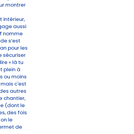
our montrer
 intérieur,
ngage aussi
ctif nomme
nde s’est
an pour les
 sécuriser
re « là tu
t plein à
us ou moins
 mais c'est
 des autres
e chantier,
e (dont le
es, des fois
on le
permet de